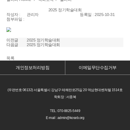
2025 정기학술대회
작성자 :
관리자
등록일 : 2025-10-31
첨부파일 :
이전글
2025 정기학술대회
다음글
2025 정기학술대회
목록
개인정보처리방침
이메일무단수집거부
(우편번호 06132) 서울특별시 강남구 테헤란로25길 20 역삼현대벤쳐텔 1514호
학회장 : 서종복
TEL: 070-8825-5449
E-mail : admin@koseb.org